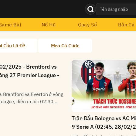
Game Bài
Nổ Hũ
Quay Số
Bắn Cá
i Cầu Lô Đề
Mẹo Cá Cược
02/2025 - Brentford vs
Vòng 27 Premier League -
a Brentford và Everton ở vòng
eague, diễn ra lúc 02:30
2025, hứa hẹn vô cùng hấp
ai đội đều có mục tiêu cải
Trận Đấu Bologna vs AC Mi
trên bảng xếp hạng.
9 Serie A (02:45, 28/02/