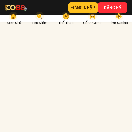
Soi
ĐĂNG NHẬP
ĐĂNG KÝ
Cầu
XSMB,
Trang Chủ
Tìm Kiếm
Thể Thao
Cổng Game
Live Casino
Tin Mới
Soi Kèo Bóng Đá
Soi Cầu Lô Đề
Mẹo Cá Cược
XSMT,
XSMN
-
Dự
Đoán
Lô
Đề
Mới
Nhất
Tại
CO88
Dữ liệu đang được cập nhật,
quý khách vui lòng quay lại sau!