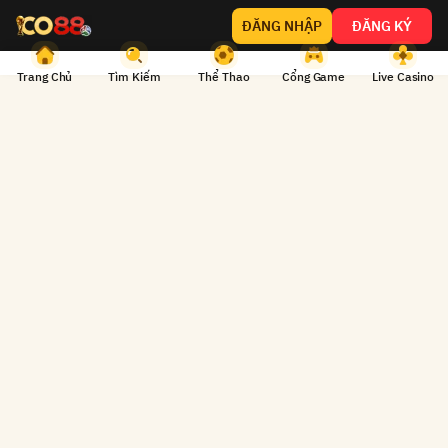
Soi
ĐĂNG NHẬP
ĐĂNG KÝ
Cầu
XSMB,
Trang Chủ
Tìm Kiếm
Thể Thao
Cổng Game
Live Casino
Tin Mới
Soi Kèo Bóng Đá
Soi Cầu Lô Đề
Mẹo Cá Cược
XSMT,
XSMN
Dự đoán XSMB 15/9/2025 - Phân tích
-
chuyên sâu từ CO88
Dự
Chúng tôi phân tích kỹ lưỡng kết quả XSMB ngày
Đoán
14/9 để đưa ra dự đoán chính xác nhất cho ngày
15/9/2025.
Lô
Đề
Dự đoán XSMB 13/9/2025 - Phân tích
Mới
chuyên sâu từ Co88
Nhất
Chúng tôi chia sẻ phân tích dự đoán XSMB
13/9/2025 với phương pháp thống kê chuyên sâu
Tại
và kinh nghiệm 10 năm soi cầu.
CO88
Dự đoán XSMB 10/9/2025 - Soi cầu chính
xác từ Co88
Nhà cái Co88 chia sẻ dự đoán XSMB 10/9/2025 với
phân tích chuyên sâu, soi cầu bạch thủ và lô tô miền
Bắc chuẩn xác nhất.