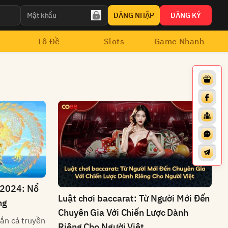
ĐĂNG NHẬP
ĐĂNG KÝ
Lô Đề
Slots
Game Nhanh
 2024: Nổ
Luật chơi baccarat: Từ Người Mới Đến
ng
Chuyên Gia Với Chiến Lược Dành
bắn cá truyền
Riêng Cho Người Việt