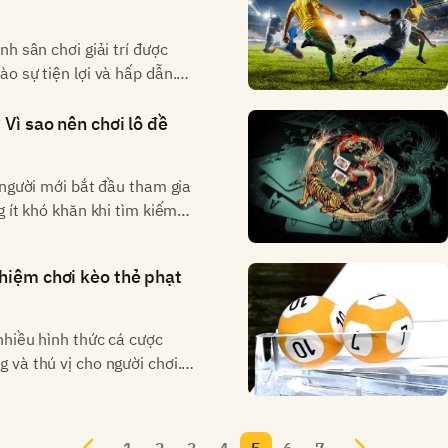
hiệu quả để nâng cao cơ hội
nh sân chơi giải trí được
o sự tiện lợi và hấp dẫn.
n từ casino online thì không
i mà nhiều cược thủ đặt ra
 Vì sao nên chơi lô đề
g và hiệu quả? Nếu bạn cũng
 những mẹo chơi hữu ích
 người mới bắt đầu tham gia
y.
g ít khó khăn khi tìm kiếm
i sự xuất hiện ồ ạt của các
ơi dễ bị hoang mang, phân
ghiệm chơi kèo thẻ phạt
ong đó không ít nhà cái kém
ệu lừa đảo.
nhiều hình thức cá cược
 và thú vị cho người chơi.
yêu thích hiện nay chính là
 là gì? Làm thế nào để chơi
uả? Cùng CO88 khám phá chi
1
2
3
4
5
6
7