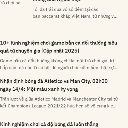
Trò chơi này
Tôi đã trải qua vô số đêm tại các
ho mọi ngư
bàn baccarat khắp Việt Nam, từ những ván
g kho vũ khí
bài ngầm ở Hà Nội đến những sòng bạc
m phần kịch
lộng lẫy tại TP.HCM. Điều tôi học được là
chiến thắng không chỉ đơn thuần là may
10+ Kinh nghiệm chơi game bắn cá đổi thưởng hiệu
mắn—mà là hiểu trò chơi ở cấp độ sâu hơn
quả từ chuyên gia [Cập nhật 2025]
những người chơi khác.
Game bắn cá đổi thưởng không chỉ là một trò chơi giải trí
hấp dẫn mà còn là cơ hội để người chơi kiếm tiền thật sự.
Tuy nhiên, để "ăn cá ra tiền", bạn cần nắm rõ các kinh
Nhận định bóng đá Atletico vs Man City, 02h00
nghiệm chơi hiệu quả từ các cao thủ và chuyên gia lâu
năm trong ngành. Ngoài ra, việc chọn đúng nhà cái uy tín
ngày 14/4: Một màu xanh hy vọng
cũng cực kỳ quan trọng để đảm bảo công bằng và an toàn.
Trận lượt về giữa Atletico Madrid và Manchester City tại tứ
kết Champions League 2021/22 hứa hẹn sẽ vô cùng kịch
tính, diễn ra lúc 02h00 rạng sáng ngày 14/4. Sau chiến
thắng 1-0 ở lượt đi, Man City đang nắm trong tay lợi thế
Kinh nghiệm chơi cá độ bóng đá luôn thắng
lớn để giành vé vào bán kết.