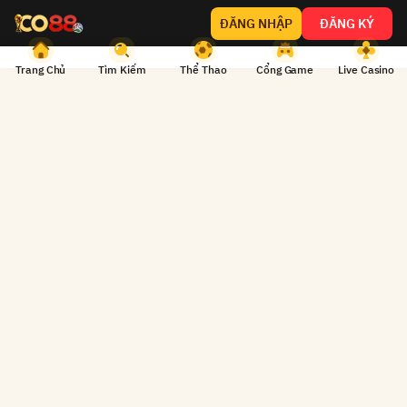
Mẹo
ĐĂNG NHẬP
ĐĂNG KÝ
Cá
Cược
Trang Chủ
Tìm Kiếm
Thể Thao
Cổng Game
Live Casino
Tin Mới
Soi Kèo Bóng Đá
Soi Cầu Lô Đề
Mẹo Cá Cược
Hiệu
Quả
Kèo chấp 0,5 là gì - Hướng dẫn chi tiết cho
-
bet thủ Việt
Thắng
Tìm hiểu kèo chấp 0,5 trong cá cược bóng đá, cách
Lớn
đọc kèo và chiến thuật đặt cược hiệu quả để tăng tỷ
lệ thắng.
Tại
Nhà
Kèo 1x2 là gì? Hướng dẫn cách chơi và mẹo
Cái
thắng lớn
CO88
Tìm hiểu kèo 1x2 là gì, cách đọc và chơi kèo châu
Âu hiệu quả nhất. Khám phá bí quyết thắng lớn từ
chuyên gia Co88.
Hướng Dẫn Chơi Game Bài Đổi Thưởng Luôn
Thắng
Hướng Dẫn Chơi Game Bài Đổi Thưởng Luôn Thắng -
Chiến Lược, Kỹ Năng và Mẹo Chơi Hiệu Quả