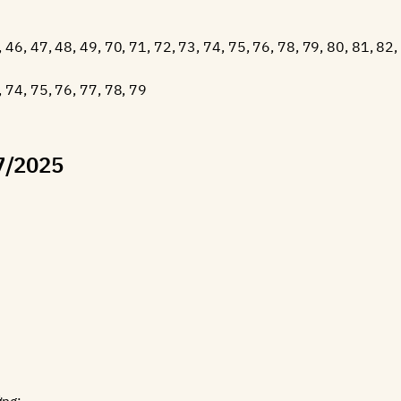
 46, 47, 48, 49, 70, 71, 72, 73, 74, 75, 76, 78, 79, 80, 81, 82,
, 74, 75, 76, 77, 78, 79
7/2025