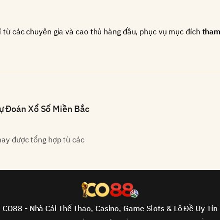
hí từ các chuyên gia và cao thủ hàng đầu, phục vụ mục đích
tham
ự Đoán Xổ Số Miền Bắc
ay được tổng hợp từ các
CO88 - Nhà Cái Thể Thao, Casino, Game Slots & Lô Đề Uy Tín