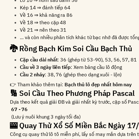
Lô 10 ⇒ hôm sau đánh 56
Kép 14 ⇒ đánh tiếp 64
Về 16 ⇒ khả năng ra 86
Về 18 ⇒ theo cặp 48
Về 21 ⇒ nên theo 31
... và còn nhiều phân tích khác từ bạc nhớ đã được tổng
🐉 Rồng Bạch Kim Soi Cầu Bạch Thủ
Cặp cầu dài nhất
: 36 (ghép từ 53-90), 53, 56, 57, 81
Cầu về 3 ngày liên tiếp
: Xem bảng cầu lô động
Cầu 2 nháy
: 38, 76 (ghép theo dạng xuôi - lộn)
👉 Tham khảo thêm tại:
Bạch thủ lô đẹp nhất hôm nay
🔢 Soi Cầu Theo Phương Pháp Pascal
Dựa theo kết quả giải ĐB và giải nhất kỳ trước, cặp số Pasc
67 - 76
(Lưu ý nuôi khung 3 ngày tối đa)
🎰 Quay Thử Xổ Số Miền Bắc Ngày 17
Công cụ quay thử lô tô miễn phí, lấy số may mắn dựa trên 