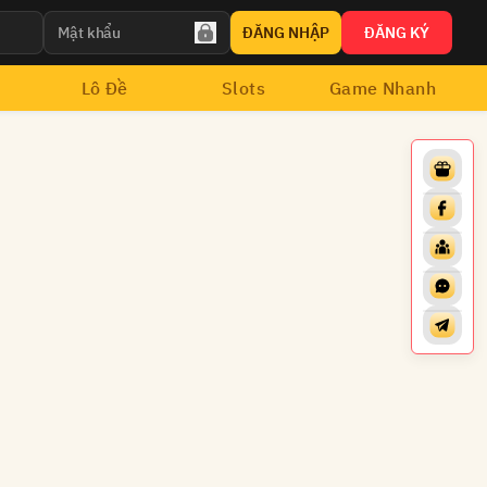
ĐĂNG NHẬP
ĐĂNG KÝ
Lô Đề
Slots
Game Nhanh