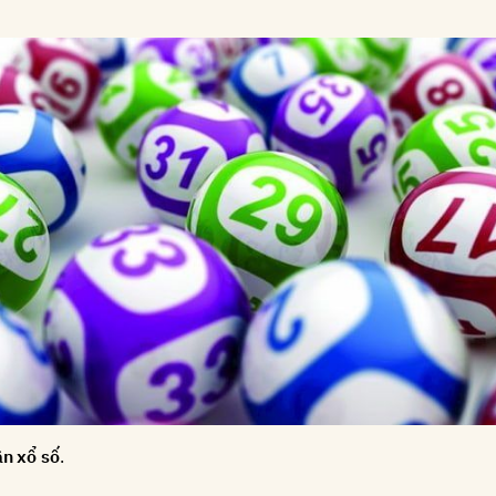
ận xổ số
.