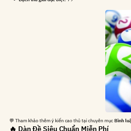
💬 Tham khảo thêm ý kiến cao thủ tại chuyên mục
Bình lu
🔥 Dàn Đề Siêu Chuẩn Miễn Phí