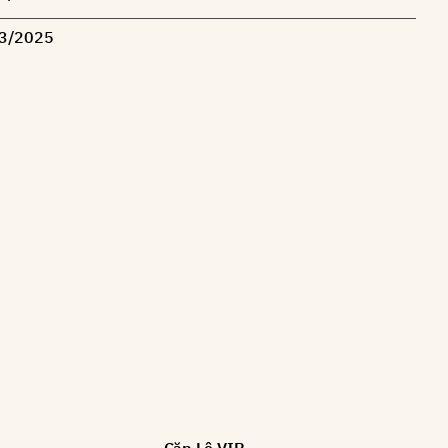
3/2025