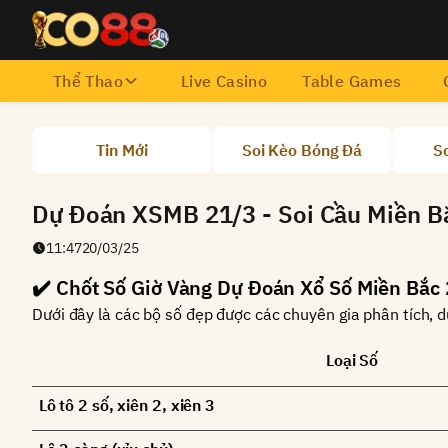
CO88
-
Nhà
Thể Thao
Live Casino
Table Games
Cái
Thể
Thao,
Tin Mới
Soi Kèo Bóng Đá
So
Casino,
Game
Slots
Dự Đoán XSMB 21/3 - Soi Cầu Miền B
&
11:47
20/03/25
Lô
Đề
✔️ Chốt Số Giờ Vàng Dự Đoán Xổ Số Miền Bắc
Uy
Dưới đây là các bộ số đẹp được các chuyên gia phân tích, dự
Tín
Loại Số
Lô tô 2 số, xiên 2, xiên 3