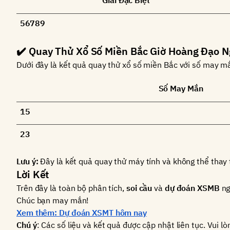
Giải Đặc Biệt
56789
✔️ Quay Thử Xổ Số Miền Bắc Giờ Hoàng Đạo 
Dưới đây là kết quả quay thử xổ số miền Bắc với số may m
Số May Mắn
15
23
Lưu ý:
Đây là kết quả quay thử máy tính và không thể thay 
Lời Kết
Trên đây là toàn bộ phân tích,
soi cầu
và
dự đoán XSMB
ng
Chúc bạn may mắn!
Xem thêm: Dự đoán XSMT hôm nay
Chú ý
: Các số liệu và kết quả được cập nhật liên tục. Vui 