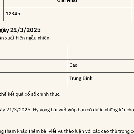
Giải Nhất
12345
Ngày 21/3/2025
ắn xuất hiện ngẫu nhiên:
Cao
Trung Bình
thế kết quả xổ số chính thức.
ày 21/3/2025. Hy vọng bài viết giúp bạn có được những lựa chọ
lòng tham khảo thêm bài viết và thảo luận với các cao thủ trong 