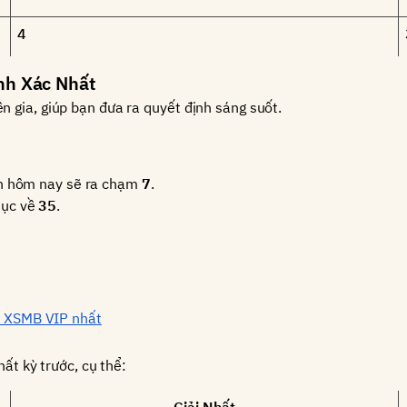
4
nh Xác Nhất
 gia, giúp bạn đưa ra quyết định sáng suốt.
 hôm nay sẽ ra chạm
7
.
tục về
35
.
hủ XSMB VIP nhất
ất kỳ trước, cụ thể: