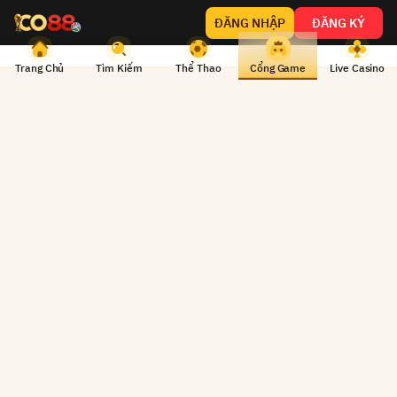
Quay
ĐĂNG NHẬP
ĐĂNG KÝ
Số
Tại
Trang Chủ
Tìm Kiếm
Thể Thao
Cổng Game
Live Casino
CO88
Table Games
Quay Số
Game Bài
Nổ Hũ
Lô Đề
Bắn Cá
-
Cược
Tất Cả
Ngay
Để
Chinh
Phục
Giải
Football
50,575,000
50,575,000
Thưởng
Khủng